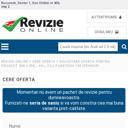
Bucuresti, Sector 1, Sos Chitilei nr 403,
etaj 2
AUTENTIFICARE
COSUL MEU
REVIZIE ONLINE
CERE OFERTA
SOLICITARE OFERTA PENTRU
PEUGEOT 508 II [FB_; FH_; F3_] PURETECH 130 (FBHNSR)
CERE OFERTA
Momentan nu avem un pachet de revizie pentru
dumneavoastra.
Furnizati-ne
seria de sasiu
si va vom construi cea mai buna
varianta pret-calitate.
Nume