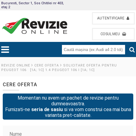
Bucuresti, Sector 1, Sos Chitilei nr 403,
etaj 2
AUTENTIFICARE
COSUL MEU
REVIZIE ONLINE
CERE OFERTA
SOLICITARE OFERTA PENTRU
PEUGEOT 106 [1A; 1C] 1.4 PEUGEOT 106 I [1A; 1C]
CERE OFERTA
Momentan nu avem un pachet de revizie pentru
dumneavoastra.
Furnizati-ne
seria de sasiu
si va vom construi cea mai buna
varianta pret-calitate.
Nume