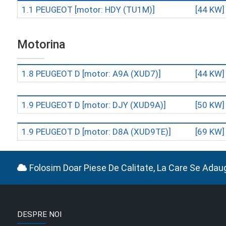
1.1 PEUGEOT
[motor: HDY (TU1M)]
[44 KW]
Motorina
1.8 PEUGEOT D
[motor: A9A (XUD7)]
[44 KW]
1.9 PEUGEOT D
[motor: DJY (XUD9A)]
[50 KW]
1.9 PEUGEOT D
[motor: D8A (XUD9TE)]
[69 KW]
Folosim Doar Piese De Calitate, La Care Se Adau
DESPRE NOI