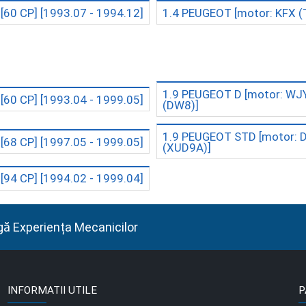
[60 CP]
[1993.07 - 1994.12]
1.4 PEUGEOT
[motor: KFX 
1.9 PEUGEOT D
[motor: WJ
[60 CP]
[1993.04 - 1999.05]
(DW8)]
1.9 PEUGEOT STD
[motor: 
[68 CP]
[1997.05 - 1999.05]
(XUD9A)]
[94 CP]
[1994.02 - 1999.04]
gă Experiența Mecanicilor
INFORMATII UTILE
P