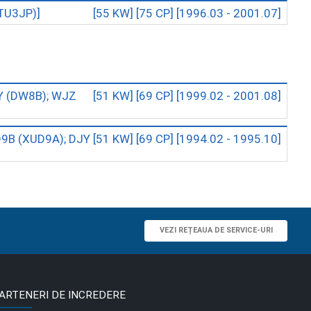
(TU3JP)]
[55 KW]
[75 CP]
[1996.03 - 2001.07]
Y (DW8B); WJZ
[51 KW]
[69 CP]
[1999.02 - 2001.08]
D9B (XUD9A); DJY
[51 KW]
[69 CP]
[1994.02 - 1995.10]
VEZI REȚEAUA DE SERVICE-URI
ARTENERI DE INCREDERE