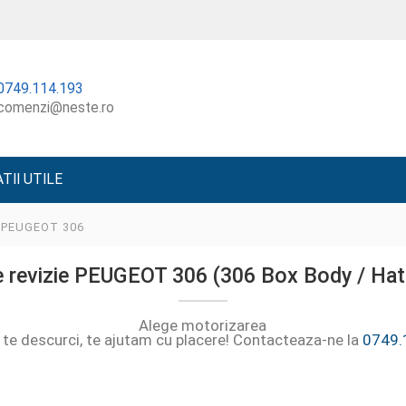
0749.114.193
comenzi@neste.ro
TII UTILE
 PEUGEOT 306
 revizie PEUGEOT 306 (306 Box Body / Ha
Alege motorizarea
 te descurci, te ajutam cu placere! Contacteaza-ne la
0749.